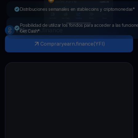
Distribuciones semanales en stablecoins y criptomonedas*
Posibilidad de utilizar los fondos para acceder a las funcion
YFI
yearn.finance
Get Cash*
Comprar
yearn.finance
(
YFI
)