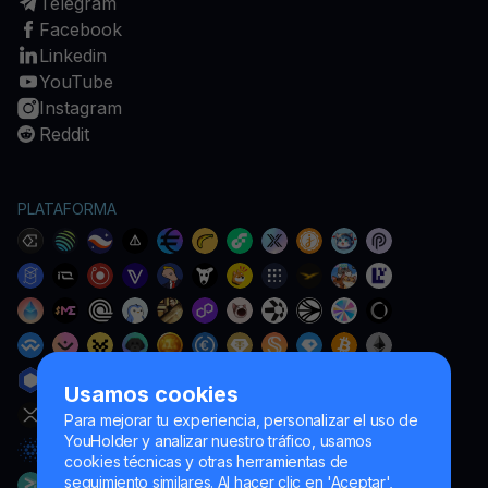
Telegram
Facebook
Linkedin
YouTube
Instagram
Reddit
PLATAFORMA
Usamos cookies
Para mejorar tu experiencia, personalizar el uso de
YouHolder y analizar nuestro tráfico, usamos
cookies técnicas y otras herramientas de
seguimiento similares. Al hacer clic en 'Aceptar',