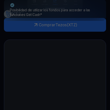
Posibilidad de utilizar los fondos para acceder a las
XTZ
Tezos
funciones Get Cash*
Comprar
Tezos
(
XTZ
)