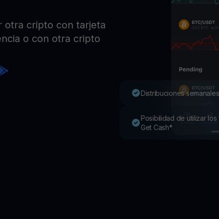
Pro
Desc
otra cripto con tarjeta
Youhodler App
ncia o con otra cripto
Descargar
Descarga la app y gestiona cripto fácilmente
Distribuciones semanales
Posibilidad de utilizar l
Get Cash*