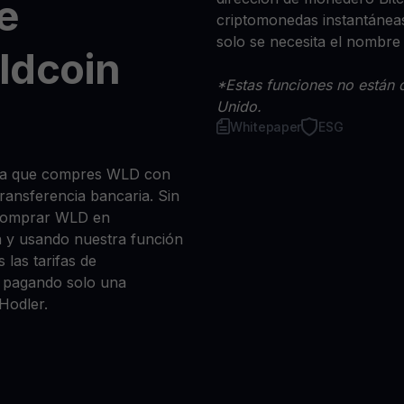
e
criptomonedas instantáneas
solo se necesita el nombre
ldcoin
*Estas funciones no están d
Unido.
Whitepaper
ESG
 sea que compres WLD con
 transferencia bancaria. Sin
 comprar WLD en
n y usando nuestra función
 las tarifas de
a, pagando solo una
Hodler.