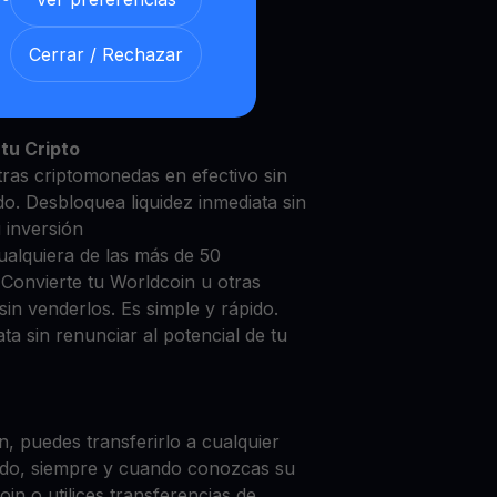
Cerrar / Rechazar
dcoin con nuestra
Cuenta de
y segura
tu Cripto
tras criptomonedas en efectivo sin
do. Desbloquea liquidez inmediata sin
u inversión
ualquiera de las más de 50
 Convierte tu Worldcoin u otras
in venderlos. Es simple y rápido.
ta sin renunciar al potencial de tu
, puedes transferirlo a cualquier
do, siempre y cuando conozcas su
in o utilices transferencias de