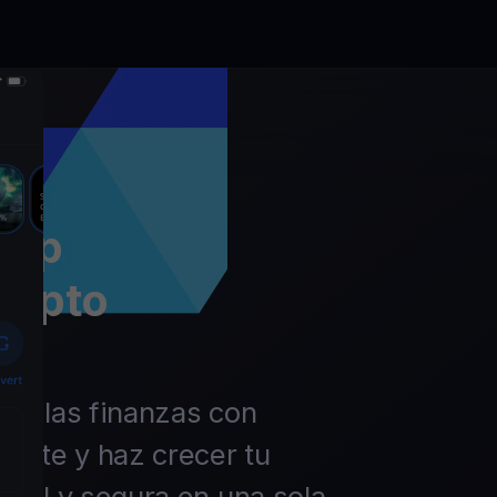
app
rypto
 de las finanzas con
ierte y haz crecer tu
ácil y segura en una sola