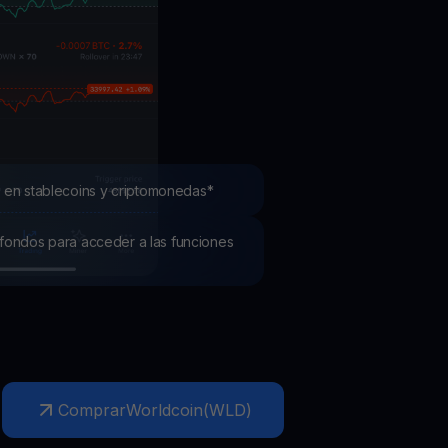
mociones
ubre los últimos concursos y promociones
 en stablecoins y criptomonedas*
os fondos para acceder a las funciones
Comprar
Worldcoin
(
WLD
)