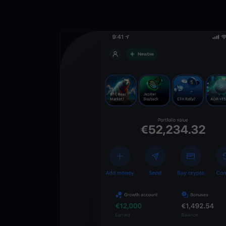
Descarga la 
YouHodler
C
Wallet
Desbloquea el futuro
YouHodler. Opera, inv
patrimonio de forma f