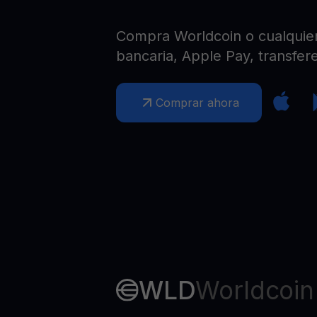
Web3 wallet
Tu riqueza Web3 gestionada en un solo lugar
Compra Worldcoin o cualquier 
bancaria, Apple Pay, transfere
Comprar ahora
WLD
Worldcoin