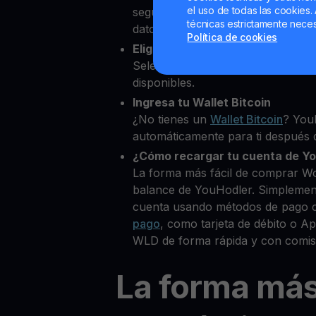
el uso de todas las cookies. 
segundos desde nuestra platafor
técnicas estrictamente neces
datos personales para verificar tu
Política de cookies
Elige Worldcoin como la cripto 
Selecciona WLD entre más de 80
disponibles.
Ingresa tu Wallet Bitcoin
¿No tienes un
Wallet Bitcoin
? You
automáticamente para ti después d
¿Cómo recargar tu cuenta de Y
La forma más fácil de comprar Wo
balance de YouHodler. Simplemen
cuenta usando métodos de pago 
pago
, como tarjeta de débito o 
WLD de forma rápida y con comis
La forma má