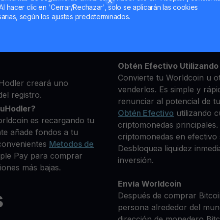
Al hacer clic en 'Cerrar/Rechazar', solo se aplicarán las cookies
ma, luego agrega algunos
arias, según los ajustes predeterminados.
Mantén tu WLD
 identidad
**Gana Más** con tu Worl
que deseas comprar
Rendimiento
transparente 
+ criptomonedas
Obtén Efectivo Utilizando 
Convierte tu Worldcoin u o
Hodler creará uno
venderlos. Es simple y rápi
el registro.
renunciar al potencial de t
ouHodler?
Obtén Efectivo
utilizando c
rldcoin es recargando tu
criptomonedas principales.
te añade fondos a tu
criptomonedas en efectivo s
convenientes
Metodos de
Desbloquea liquidez inmedia
Apple Pay para comprar
inversión.
iones más bajas.
Envía Worldcoin
s
Después de comprar Bitcoin
persona alrededor del mun
dirección de monedero Bitco