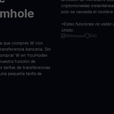
criptomonedas instantáneas
rmhole
solo se necesita el nombre
*Estas funciones no están d
Unido.
Whitepaper
ESG
sea que compres W con
 transferencia bancaria. Sin
 comprar W en YouHodler
nuestra función de
s tarifas de transferencias
 una pequeña tarifa de