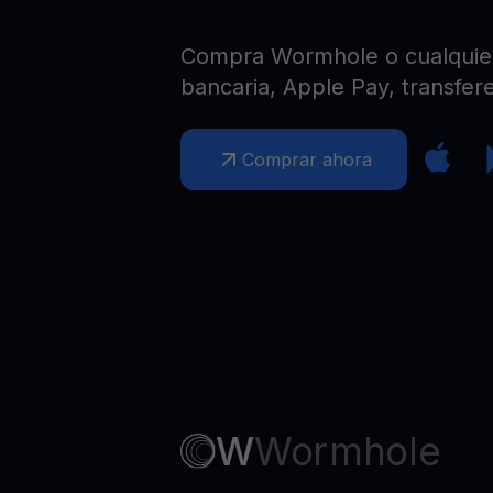
Web3 wallet
Tu riqueza Web3 gestionada en un solo lugar
Compra Wormhole o cualquier 
bancaria, Apple Pay, transfere
Comprar ahora
W
Wormhole