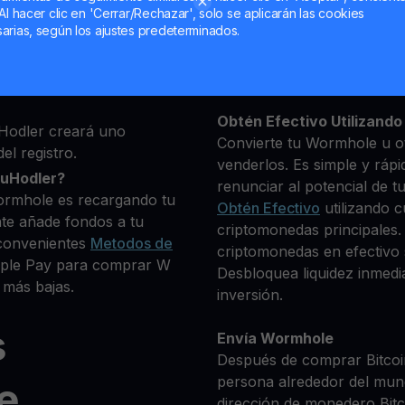
Al hacer clic en 'Cerrar/Rechazar', solo se aplicarán las cookies
ma, luego agrega algunos
arias, según los ajustes predeterminados.
Mantén tu W
 identidad
**Gana Más** con tu Wor
que deseas comprar
Rendimiento
transparente 
iptomonedas disponibles.
Obtén Efectivo Utilizando 
Hodler creará uno
Convierte tu Wormhole u ot
el registro.
venderlos. Es simple y rápi
ouHodler?
renunciar al potencial de t
ormhole es recargando tu
Obtén Efectivo
utilizando c
te añade fondos a tu
criptomonedas principales.
convenientes
Metodos de
criptomonedas en efectivo s
Apple Pay para comprar W
Desbloquea liquidez inmedia
 más bajas.
inversión.
s
Envía Wormhole
Después de comprar Bitcoin
persona alrededor del mun
e
dirección de monedero Bitco