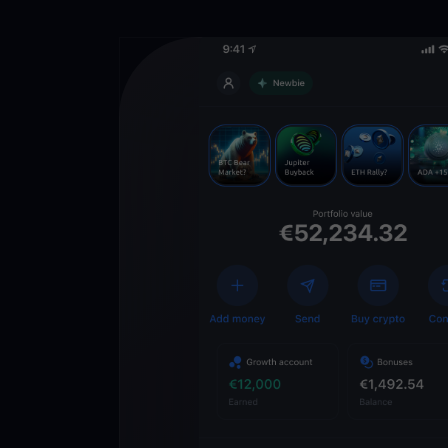
Descarga la 
YouHodler
C
Wallet
Desbloquea el futuro
YouHodler. Opera, inv
patrimonio de forma f