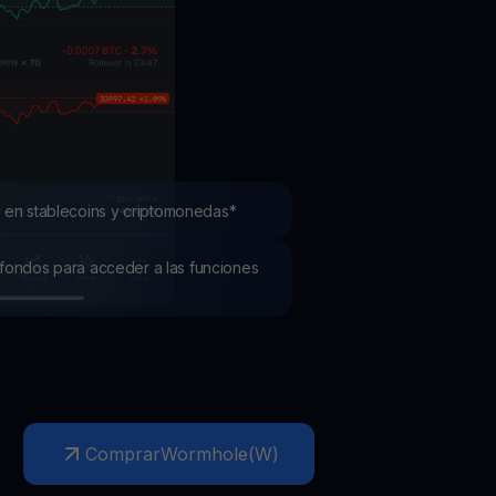
mociones
ubre los últimos concursos y promociones
 en stablecoins y criptomonedas*
os fondos para acceder a las funciones
Comprar
Wormhole
(
W
)