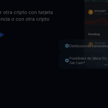
Pro
Desc
otra cripto con tarjeta
Youhodler App
ncia o con otra cripto
Descargar
Descarga la app y gestiona cripto fácilmente
Distribuciones semanales
Posibilidad de utilizar l
Get Cash*