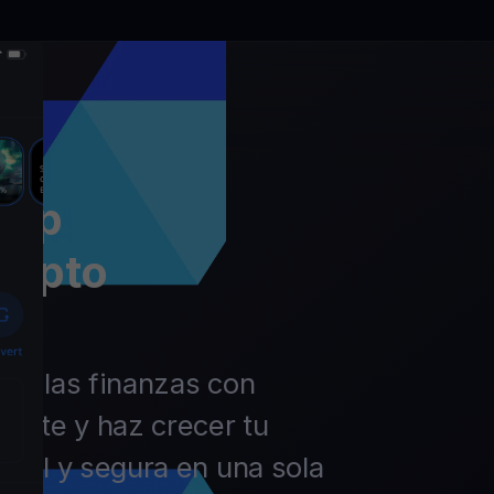
app
rypto
 de las finanzas con
ierte y haz crecer tu
ácil y segura en una sola