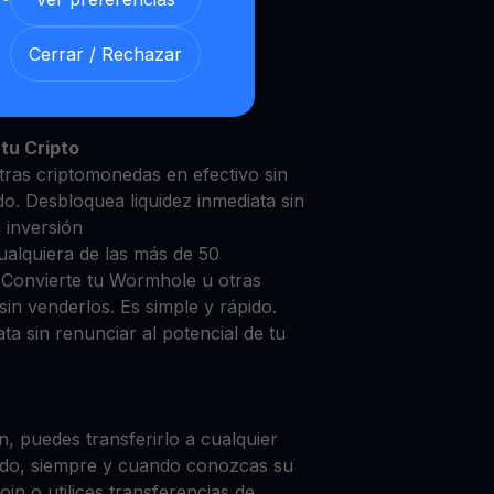
Cerrar / Rechazar
mhole con nuestra
Cuenta de
y segura
tu Cripto
ras criptomonedas en efectivo sin
do. Desbloquea liquidez inmediata sin
u inversión
ualquiera de las más de 50
 Convierte tu Wormhole u otras
in venderlos. Es simple y rápido.
ta sin renunciar al potencial de tu
, puedes transferirlo a cualquier
do, siempre y cuando conozcas su
in o utilices transferencias de