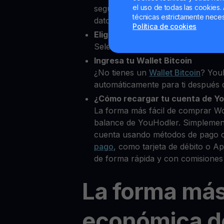
el uso de todas las cookies. 
segundos desde nuestra platafor
técnicas estrictamente neces
datos personales para verificar tu
Política de cookies
Elige Wormhole como la cripto 
Selecciona W entre más de 80+ cr
Ingresa tu Wallet Bitcoin
¿No tienes un
Wallet Bitcoin
? You
automáticamente para ti después d
¿Cómo recargar tu cuenta de Y
La forma más fácil de comprar W
balance de YouHodler. Simplemen
cuenta usando métodos de pago 
pago
, como tarjeta de débito o 
de forma rápida y con comisiones
La forma má
económica d