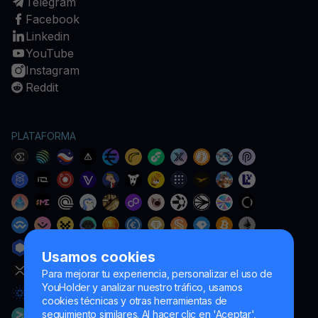
Telegram
Facebook
Linkedin
YouTube
Instagram
Reddit
PLATAFORMA
Usamos cookies
Para mejorar tu experiencia, personalizar el uso de
YouHolder y analizar nuestro tráfico, usamos
cookies técnicas y otras herramientas de
seguimiento similares. Al hacer clic en 'Aceptar',