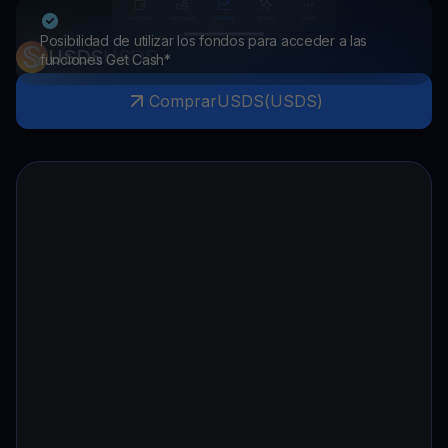
Posibilidad de utilizar los fondos para acceder a las
USDS
USDS
funciones Get Cash*
Comprar
USDS
(
USDS
)