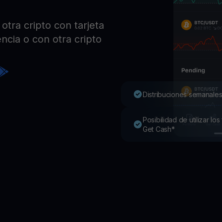
Pro
Desc
otra cripto con tarjeta
Youhodler App
ncia o con otra cripto
Descargar
Descarga la app y gestiona cripto fácilmente
Distribuciones semanales
Posibilidad de utilizar l
Get Cash*