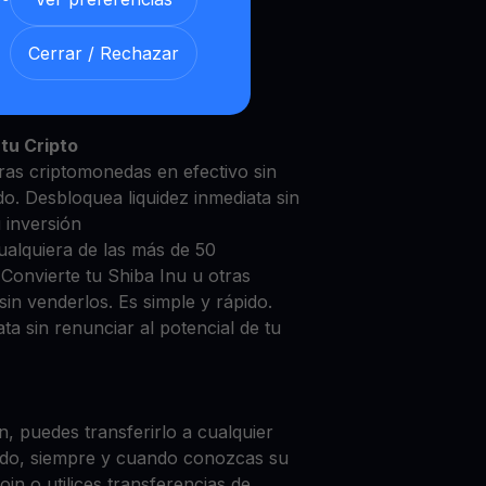
Cerrar / Rechazar
a Inu con nuestra
Cuenta de
y segura
tu Cripto
tras criptomonedas en efectivo sin
do. Desbloquea liquidez inmediata sin
u inversión
ualquiera de las más de 50
Convierte tu Shiba Inu u otras
in venderlos. Es simple y rápido.
ta sin renunciar al potencial de tu
, puedes transferirlo a cualquier
do, siempre y cuando conozcas su
in o utilices transferencias de