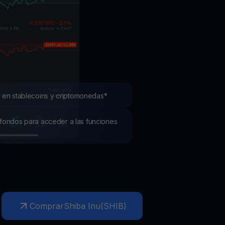
mociones
ubre los últimos concursos y promociones
 en stablecoins y criptomonedas*
os fondos para acceder a las funciones
Comprar
Shiba Inu
(
SHIB
)