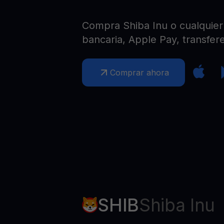
Web3 wallet
Tu riqueza Web3 gestionada en un solo lugar
Compra Shiba Inu o cualquier 
bancaria, Apple Pay, transfere
Comprar ahora
SHIB
Shiba Inu