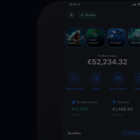
Descarga la 
YouHodler
C
Wallet
Desbloquea el futuro
YouHodler. Opera, inv
patrimonio de forma f
app.