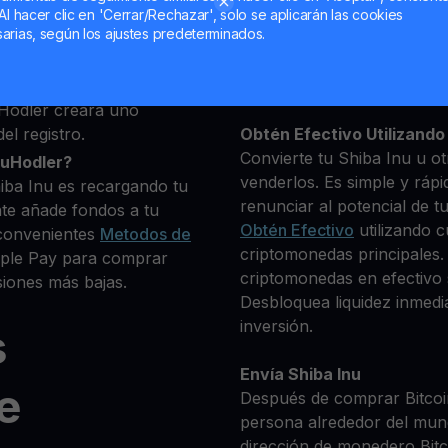
que deseas comprar
Al hacer clic en 'Cerrar/Rechazar', solo se aplicarán las cookies
0+ criptomonedas
arias, según los ajustes predeterminados.
Mantén tu SHIB
**Gana Más** con tu Shib
Rendimiento
transparente 
Hodler creará uno
el registro.
Obtén Efectivo Utilizando 
Convierte tu Shiba Inu u o
ouHodler?
venderlos. Es simple y rápi
iba Inu es recargando tu
renunciar al potencial de t
te añade fondos a tu
Obtén Efectivo
utilizando c
convenientes
Metodos de
criptomonedas principales. 
Apple Pay para comprar
criptomonedas en efectivo s
iones más bajas.
Desbloquea liquidez inmedia
inversión.
s
Envía Shiba Inu
e
Después de comprar Bitcoin
persona alrededor del mun
dirección de monedero Bitco