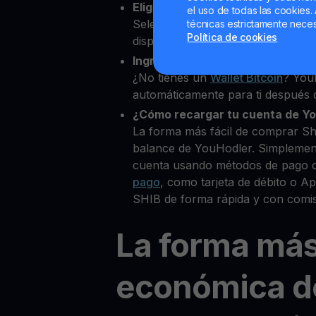
Elige Shiba Inu como la cripto 
el uso de todas las cookies. 
Selecciona SHIB entre más de 8
técnicas estrictamente neces
Política de cookies
disponibles.
Ingresa tu Wallet Bitcoin
¿No tienes un
Wallet Bitcoin
? You
automáticamente para ti después d
¿Cómo recargar tu cuenta de Y
La forma más fácil de comprar Sh
balance de YouHodler. Simplemen
cuenta usando métodos de pago 
pago
, como tarjeta de débito o 
SHIB de forma rápida y con comis
La forma má
económica d