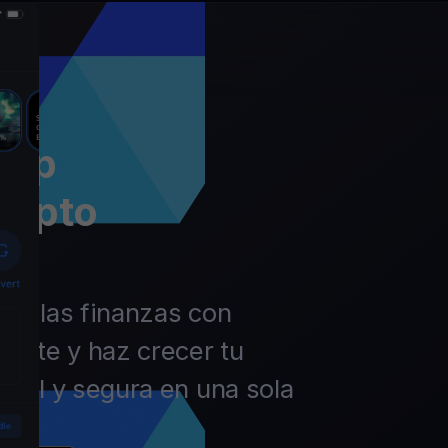
app
rypto
 de las finanzas con
ierte y haz crecer tu
ácil y segura en una sola