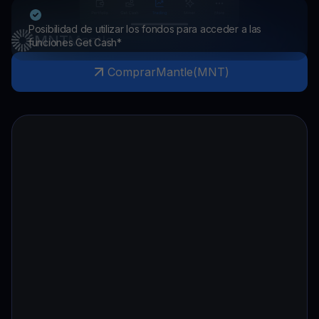
Posibilidad de utilizar los fondos para acceder a las
MNT
Mantle
funciones Get Cash*
Comprar
Mantle
(
MNT
)