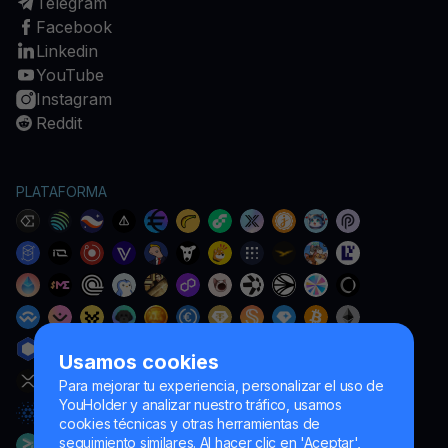
Telegram
Facebook
Linkedin
YouTube
Instagram
Reddit
PLATAFORMA
Usamos cookies
Para mejorar tu experiencia, personalizar el uso de
YouHolder y analizar nuestro tráfico, usamos
cookies técnicas y otras herramientas de
seguimiento similares. Al hacer clic en 'Aceptar',