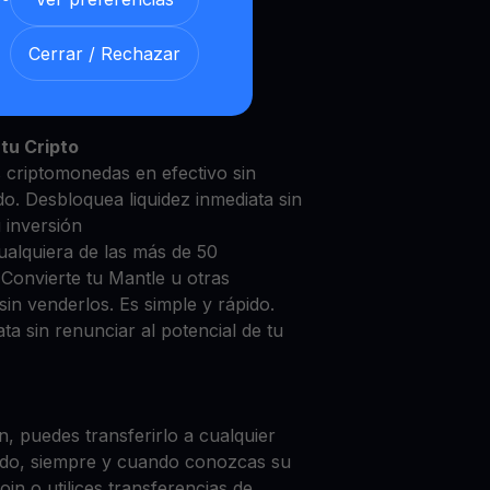
Cerrar / Rechazar
tle con nuestra
Cuenta de
y segura
tu Cripto
s criptomonedas en efectivo sin
do. Desbloquea liquidez inmediata sin
u inversión
ualquiera de las más de 50
 Convierte tu Mantle u otras
in venderlos. Es simple y rápido.
ta sin renunciar al potencial de tu
, puedes transferirlo a cualquier
do, siempre y cuando conozcas su
in o utilices transferencias de