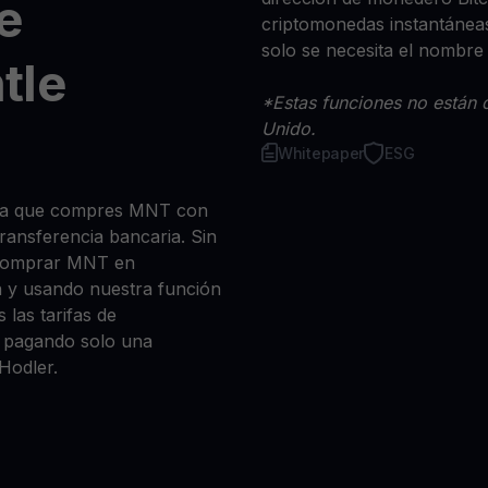
e
criptomonedas instantáneas
solo se necesita el nombre
tle
*Estas funciones no están d
Unido.
Whitepaper
ESG
 sea que compres MNT con
 transferencia bancaria. Sin
 comprar MNT en
n y usando nuestra función
 las tarifas de
a, pagando solo una
Hodler.