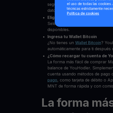
el uso de todas las cookies. 
segundos desde nuestra platafor
técnicas estrictamente neces
datos personales para verificar tu
Política de cookies
Elige Mantle como la cripto que
Selecciona MNT entre más de 80
disponibles.
Ingresa tu Wallet Bitcoin
¿No tienes un
Wallet Bitcoin
? You
automáticamente para ti después d
¿Cómo recargar tu cuenta de Y
La forma más fácil de comprar Ma
balance de YouHodler. Simplemen
cuenta usando métodos de pago 
pago
, como tarjeta de débito o 
MNT de forma rápida y con comis
La forma má