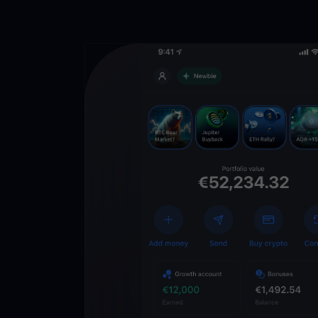
Descarga la 
YouHodler
C
Wallet
Desbloquea el futuro
YouHodler. Opera, inv
patrimonio de forma f