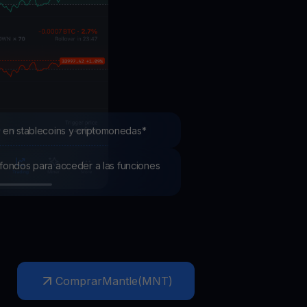
mociones
ubre los últimos concursos y promociones
 en stablecoins y criptomonedas*
os fondos para acceder a las funciones
Comprar
Mantle
(
MNT
)