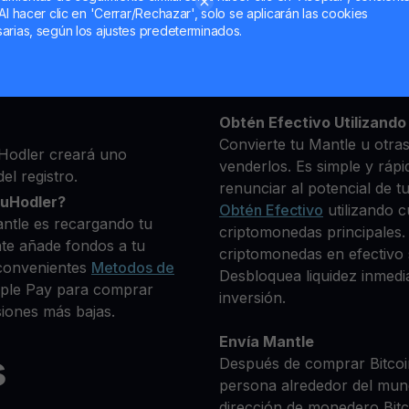
Al hacer clic en 'Cerrar/Rechazar', solo se aplicarán las cookies
ma, luego agrega algunos
arias, según los ajustes predeterminados.
Mantén tu MNT
 identidad
**Gana Más** con tu Man
 deseas comprar
Rendimiento
transparente 
+ criptomonedas
Obtén Efectivo Utilizando 
Convierte tu Mantle u otra
Hodler creará uno
venderlos. Es simple y rápi
el registro.
renunciar al potencial de t
ouHodler?
Obtén Efectivo
utilizando c
ntle es recargando tu
criptomonedas principales.
te añade fondos a tu
criptomonedas en efectivo s
convenientes
Metodos de
Desbloquea liquidez inmedia
Apple Pay para comprar
inversión.
iones más bajas.
Envía Mantle
s
Después de comprar Bitcoin
persona alrededor del mun
dirección de monedero Bitco