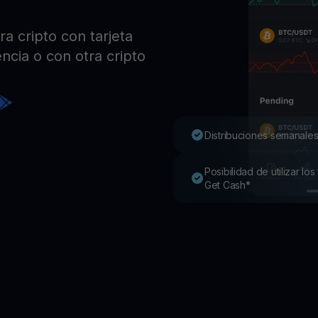
Pro
Desc
a cripto con tarjeta
Youhodler App
ncia o con otra cripto
Descargar
Descarga la app y gestiona cripto fácilmente
Distribuciones semanales
Posibilidad de utilizar l
Get Cash*