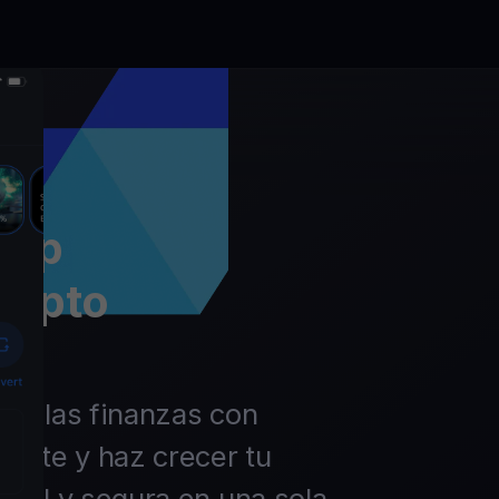
app
rypto
 de las finanzas con
ierte y haz crecer tu
ácil y segura en una sola