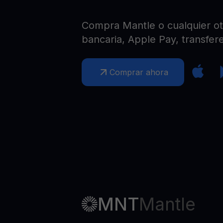
Web3 wallet
Tu riqueza Web3 gestionada en un solo lugar
Compra Mantle o cualquier otr
bancaria, Apple Pay, transfere
Comprar ahora
MNT
Mantle