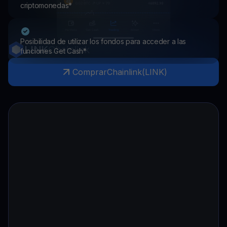
criptomonedas*
Posibilidad de utilizar los fondos para acceder a las
LINK
Chainlink
funciones Get Cash*
Comprar
Chainlink
(
LINK
)