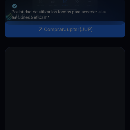
Posibilidad de utilizar los fondos para acceder a las
JUP
Jupiter
funciones Get Cash*
Comprar
Jupiter
(
JUP
)