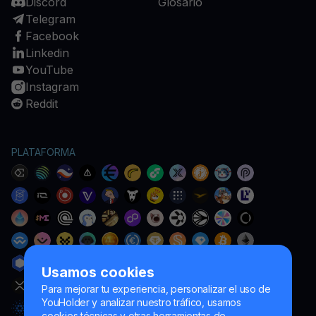
Discord
Glosario
Telegram
Facebook
Linkedin
YouTube
Instagram
Reddit
PLATAFORMA
Usamos cookies
Para mejorar tu experiencia, personalizar el uso de
YouHolder y analizar nuestro tráfico, usamos
cookies técnicas y otras herramientas de