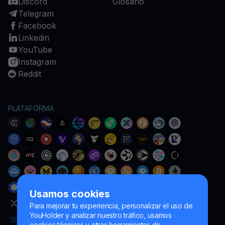
Discord
Glosario
Telegram
Facebook
Linkedin
YouTube
Instagram
Reddit
PLATAFORMA
Usamos cookies
Para mejorar tu experiencia, personalizar el uso de
YouHolder y analizar nuestro tráfico, usamos
cookies técnicas y otras herramientas de