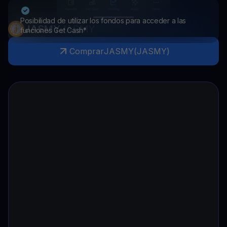
Posibilidad de utilizar los fondos para acceder a las
JASMY
JASMY
funciones Get Cash*
Comprar
JASMY
(
JASMY
)