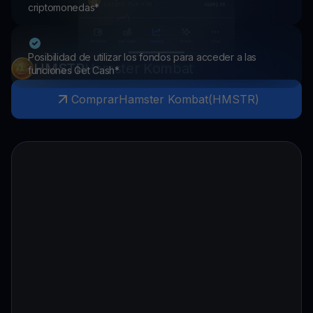
criptomonedas*
Posibilidad de utilizar los fondos para acceder a las
HMSTR
Hamster Kombat
funciones Get Cash*
Comprar
Hamster Kombat
(
HMSTR
)