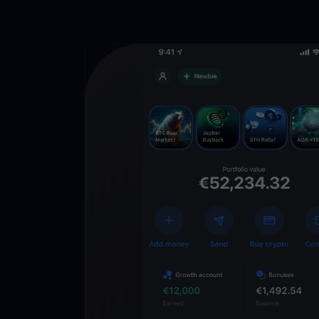
Descarga la 
YouHodler
C
Wallet
Desbloquea el futuro
YouHodler. Opera, inv
patrimonio de forma f