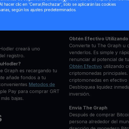
Al hacer clic en 'Cerrar/Rechazar', solo se aplicarán las cookies
ma, luego agrega algunos
arias, según los ajustes predeterminados.
Mantén tu GRT
 identidad
**Gana Más** con tu The
 que deseas comprar
Rendimiento
transparente 
+ criptomonedas
Obtén Efectivo Utilizando 
Convierte tu The Graph u o
Hodler creará uno
venderlos. Es simple y rápi
el registro.
renunciar al potencial de t
ouHodler?
Obtén Efectivo
utilizando c
he Graph es recargando tu
criptomonedas principales.
te añade fondos a tu
criptomonedas en efectivo s
convenientes
Metodos de
Desbloquea liquidez inmedia
Apple Pay para comprar GRT
inversión.
 más bajas.
Envía The Graph
s
Después de comprar Bitcoin
persona alrededor del mun
dirección de monedero Bitco