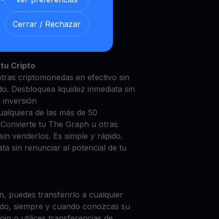
Cerrar / Rechazar
 Graph con nuestra
Cuenta de
y segura
tu Cripto
tras criptomonedas en efectivo sin
do. Desbloquea liquidez inmediata sin
u inversión
ualquiera de las más de 50
 Convierte tu The Graph u otras
in venderlos. Es simple y rápido.
ta sin renunciar al potencial de tu
, puedes transferirlo a cualquier
do, siempre y cuando conozcas su
in o utilices transferencias de