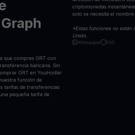
e
criptomonedas instantáneas
solo se necesita el nombre
 Graph
*Estas funciones no están d
Unido.
Whitepaper
ESG
sea que compres GRT con
 transferencia bancaria. Sin
 comprar GRT en YouHodler
nuestra función de
s tarifas de transferencias
 una pequeña tarifa de