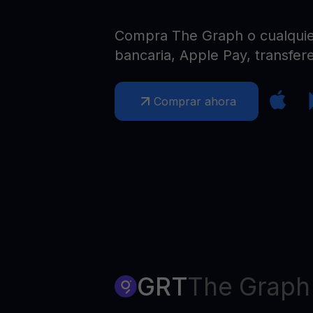
Web3 wallet
Tu riqueza Web3 gestionada en un solo lugar
Compra The Graph o cualquier 
bancaria, Apple Pay, transfere
Comprar ahora
GRT
The Graph