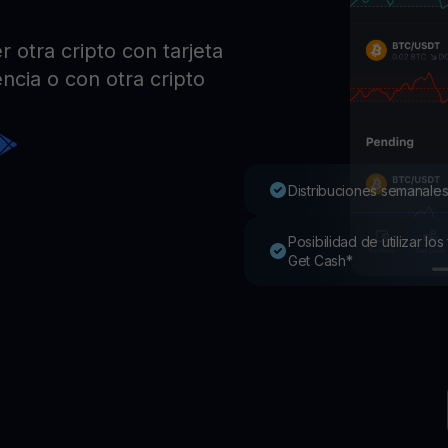
Pro
Desc
otra cripto con tarjeta
Youhodler App
ncia o con otra cripto
Descargar
Descarga la app y gestiona cripto fácilmente
Distribuciones semanales
Posibilidad de utilizar l
Get Cash*