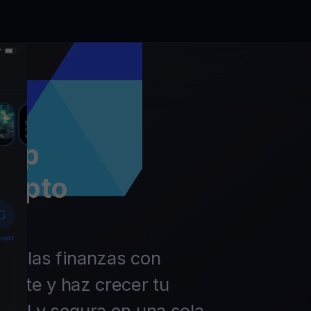
app
rypto
 de las finanzas con
ierte y haz crecer tu
ácil y segura en una sola