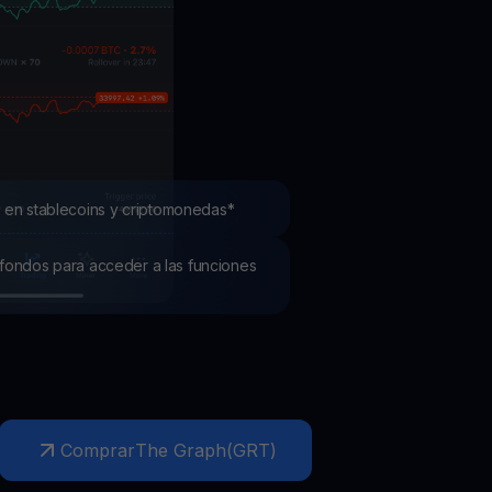
mociones
ubre los últimos concursos y promociones
 en stablecoins y criptomonedas*
os fondos para acceder a las funciones
Comprar
The Graph
(
GRT
)