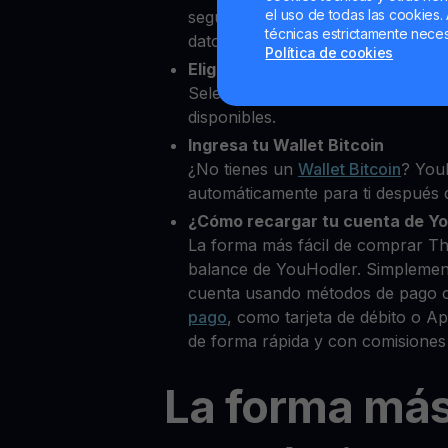
el uso de todas las cookies. 
segundos desde nuestra platafor
técnicas estrictamente neces
datos personales para verificar tu
Política de cookies
Elige The Graph como la cripto
Selecciona GRT entre más de 80
disponibles.
Ingresa tu Wallet Bitcoin
¿No tienes un
Wallet Bitcoin
? You
automáticamente para ti después d
¿Cómo recargar tu cuenta de Y
La forma más fácil de comprar T
balance de YouHodler. Simplemen
cuenta usando métodos de pago 
pago
, como tarjeta de débito o 
de forma rápida y con comisiones
La forma má