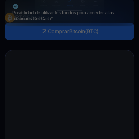
Posibilidad de utilizar los fondos para acceder a las
BTC
Bitcoin
funciones Get Cash*
Comprar
Bitcoin
(
BTC
)