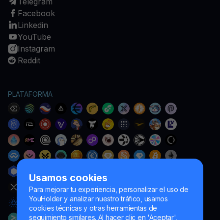
Telegram
Facebook
Linkedin
YouTube
Instagram
Reddit
PLATAFORMA
Usamos cookies
Para mejorar tu experiencia, personalizar el uso de
YouHolder y analizar nuestro tráfico, usamos
cookies técnicas y otras herramientas de
seguimiento similares. Al hacer clic en 'Aceptar',