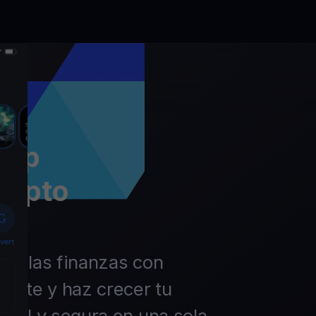
app
rypto
 de las finanzas con
ierte y haz crecer tu
ácil y segura en una sola