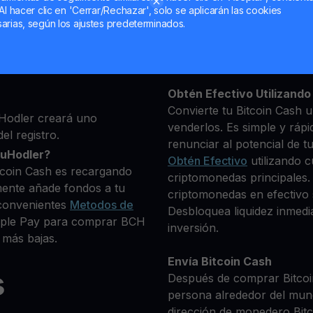
Al hacer clic en 'Cerrar/Rechazar', solo se aplicarán las cookies
ma, luego agrega algunos
arias, según los ajustes predeterminados.
Mantén tu BCH
 identidad
**Gana Más** con tu Bitc
to que deseas comprar
Rendimiento
transparente 
+ criptomonedas
Obtén Efectivo Utilizando 
Convierte tu Bitcoin Cash u
Hodler creará uno
venderlos. Es simple y rápi
el registro.
renunciar al potencial de t
ouHodler?
Obtén Efectivo
utilizando c
tcoin Cash es recargando
criptomonedas principales. 
mente añade fondos a tu
criptomonedas en efectivo s
convenientes
Metodos de
Desbloquea liquidez inmedia
Apple Pay para comprar BCH
inversión.
 más bajas.
Envía Bitcoin Cash
s
Después de comprar Bitcoin
persona alrededor del mun
dirección de monedero Bitco