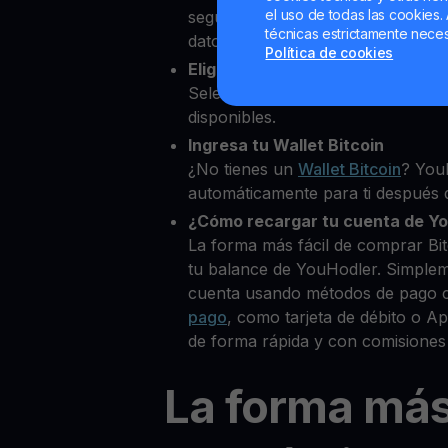
el uso de todas las cookies. 
segundos desde nuestra platafor
técnicas estrictamente neces
datos personales para verificar tu
Política de cookies
Elige Bitcoin Cash como la crip
Selecciona BCH entre más de 80
disponibles.
Ingresa tu Wallet Bitcoin
¿No tienes un
Wallet Bitcoin
? You
automáticamente para ti después d
¿Cómo recargar tu cuenta de Y
La forma más fácil de comprar Bi
tu balance de YouHodler. Simple
cuenta usando métodos de pago 
pago
, como tarjeta de débito o 
de forma rápida y con comisiones
La forma má