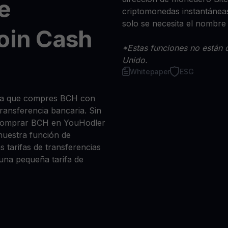
e
criptomonedas instantáneas
solo se necesita el nombre
oin Cash
*Estas funciones no están d
Unido.
Whitepaper
ESG
 sea que compres BCH con
 transferencia bancaria. Sin
 comprar BCH en YouHodler
nuestra función de
s tarifas de transferencias
 una pequeña tarifa de