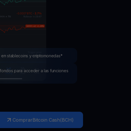
mociones
ubre los últimos concursos y promociones
 en stablecoins y criptomonedas*
os fondos para acceder a las funciones
Comprar
Bitcoin Cash
(
BCH
)