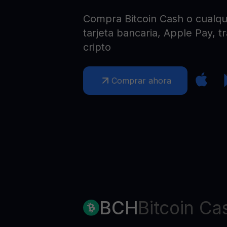
Web3 wallet
Compra Bitcoin Cash o cualqui
Tu riqueza Web3 gestionada en un solo lugar
tarjeta bancaria, Apple Pay, t
cripto
Comprar ahora
BCH
Bitcoin Ca