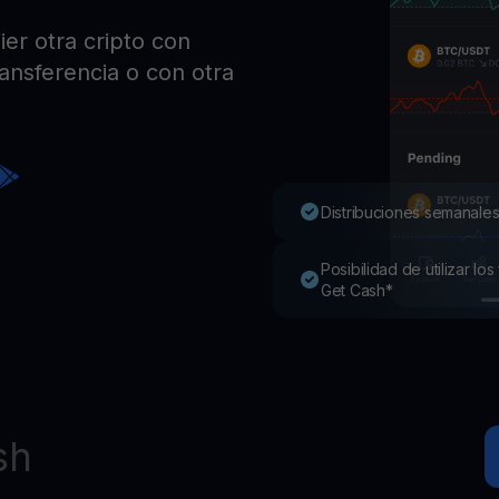
Pro
er otra cripto con
Desc
Youhodler App
ransferencia o con otra
Descargar
Descarga la app y gestiona cripto fácilmente
Distribuciones semanales
Posibilidad de utilizar l
Get Cash*
sh