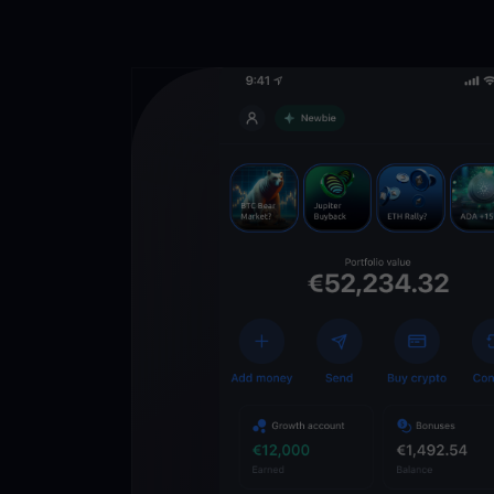
Descarga la 
YouHodler
C
Wallet
Desbloquea el futuro
YouHodler. Opera, inv
patrimonio de forma f