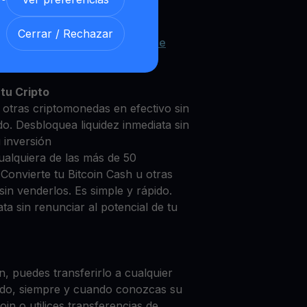
Cerrar / Rechazar
oin Cash con nuestra
Cuenta de
y segura
tu Cripto
 otras criptomonedas en efectivo sin
do. Desbloquea liquidez inmediata sin
u inversión
ualquiera de las más de 50
Convierte tu Bitcoin Cash u otras
in venderlos. Es simple y rápido.
ta sin renunciar al potencial de tu
, puedes transferirlo a cualquier
do, siempre y cuando conozcas su
in o utilices transferencias de