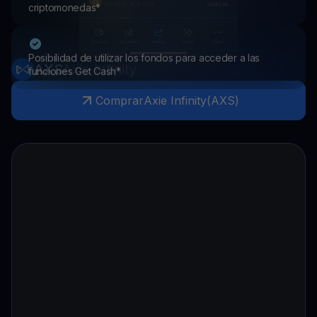
criptomonedas*
Posibilidad de utilizar los fondos para acceder a las
AXS
Axie Infinity
funciones Get Cash*
Comprar
Axie Infinity
(
AXS
)