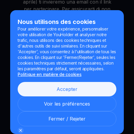
aprile) ti invieremo una email con il link
per partecipare. Per assicurarti di non
perdertelo, aggiungi il webinar al tuo
Nous utilisons des cookies
calendario.
Pour améliorer votre expérience, personnaliser
votre utilisation de YouHolder et analyser notre
Clicca sul pulsante qui sotto per salvarlo
trafic, nous utilisons des cookies techniques et
subito:
d'autres outils de suivi similaires. En cliquant sur
'Accepter', vous consentez à l'utilisation de tous les
AGGIUNGI AL CALENDARIO
cookies. En cliquant sur 'Fermer/Rejeter', seules les
cookies techniques strictement nécessaires, selon
les paramètres par défaut, seront appliquées.
Politique en matière de cookies
Accepter
Voir les préférences
Fermer / Rejeter